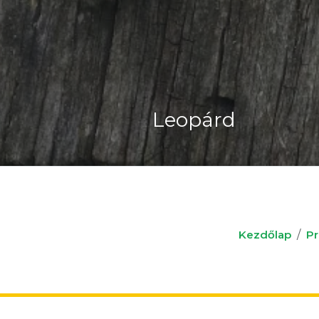
Csíkos Bűzös Bor
Kezdőlap
Pr