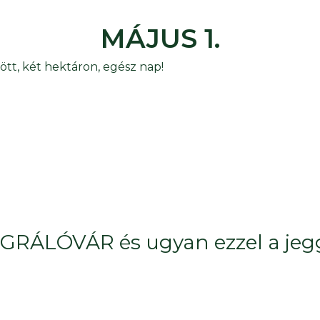
MÁJUS 1.
ött, két hektáron, egész nap!
GRÁLÓVÁR és ugyan ezzel a jeggy