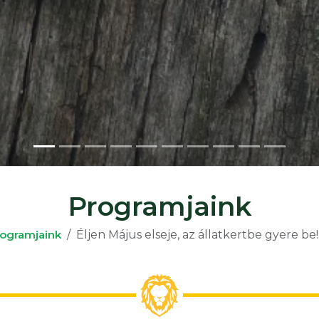
z (Szkunk)
Programjaink
ogramjaink
Éljen Május elseje, az állatkertbe gyere be