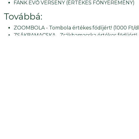
FÁNK EVŐ VERSENY (ÉRTÉKES FŐNYEREMÉNY)
Továbbá:
ZOOMBOLA - Tombola értékes fődíjért! (1000 Ft/d
ZSÁKBAMACSKA - Zsákbamacska értékes fődíjért! 
Május első napján is a Gyöngyösi Állatkert a legjobb út
Gyöngyösi Állatkert - Közel hozzuk a természetet!