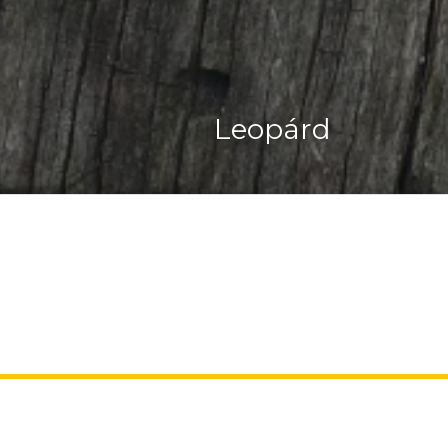
Csíkos Bűzös Bor