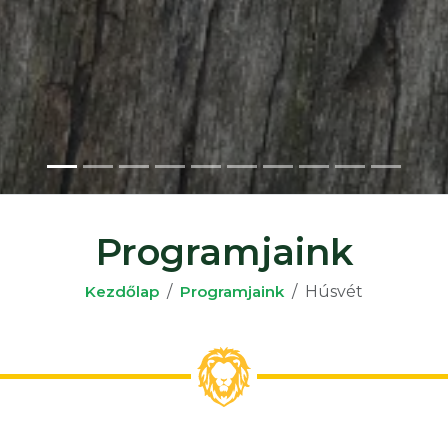
z (Szkunk)
Programjaink
Kezdőlap
Programjaink
Húsvét