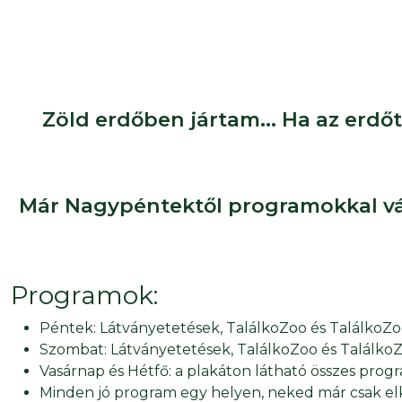
Zöld erdőben jártam... Ha az erdő
Már Nagypéntektől programokkal vá
Programok:
Péntek: Látványetetések, TalálkoZoo és Találko
Szombat: Látványetetések, TalálkoZoo és TalálkoZ
Vasárnap és Hétfő: a plakáton látható összes prog
Minden jó program egy helyen, neked már csak elke