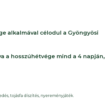
ége alkalmával célodul a Gyöngyösi
a a hosszúhétvége mind a 4 napján,
és, tojásfa díszítés, nyereményjáték.