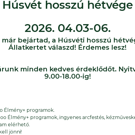
Húsvét hosszú hétvége
2026. 04.03-06.
t már bejártad, a Húsvéti hosszú hétv
Állatkertet válaszd! Érdemes lesz!
runk minden kedves érdeklődőt. Nyitv
9.00-18.00-ig!
Zoo Élmény+ programok.
oo Élmény+ programok, ingyenes arcfestés, kézművesked
ram elérhető.
ll jönni!