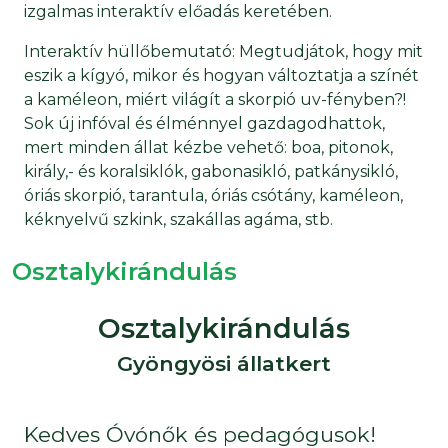
izgalmas interaktív előadás keretében.
Interaktív hüllőbemutató: Megtudjátok, hogy mit
eszik a kígyó, mikor és hogyan változtatja a színét
a kaméleon, miért világít a skorpió uv-fényben?!
Sok új infóval és élménnyel gazdagodhattok,
mert minden állat kézbe vehető: boa, pitonok,
király,- és koralsiklók, gabonasikló, patkánysikló,
óriás skorpió, tarantula, óriás csótány, kaméleon,
kéknyelvű szkink, szakállas agáma, stb.
Osztalykirándulás
Osztalykirándulás
Gyöngyösi állatkert
Kedves Óvónők és pedagógusok!