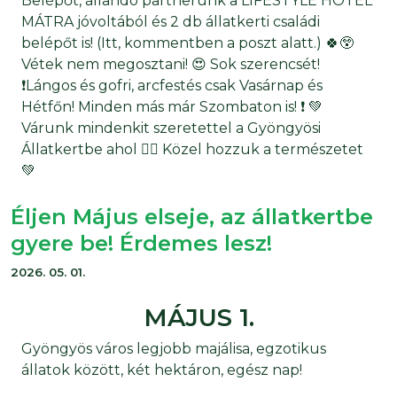
Belépőt, állandó partnerünk a LIFESTYLE HOTEL
MÁTRA jóvoltából és 2 db állatkerti családi
belépőt is! (Itt, kommentben a poszt alatt.) 🍀😲
Vétek nem megosztani! 😍 Sok szerencsét!
❗Lángos és gofri, arcfestés csak Vasárnap és
Hétfőn! Minden más már Szombaton is! ❗ 💚
Várunk mindenkit szeretettel a Gyöngyösi
Állatkertbe ahol 👉🏻 Közel hozzuk a természetet
💚
Éljen Május elseje, az állatkertbe
gyere be! Érdemes lesz!
2026. 05. 01.
MÁJUS 1.
Gyöngyös város legjobb majálisa, egzotikus
állatok között, két hektáron, egész nap!