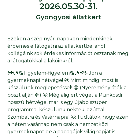
2026.05.30-31.
Gyöngyösi állatkert
Ezeken a szép nyári napokon mindenkinek
érdemes ellátogatni az állatkertbe, ahol
kollégáink sok érdekes információt osztanak meg
a látogatókkal a lakóinkról.
❗📢🎶🦜Figyelem-figyelem🦜🎶📢❗- Jön a
gyermeknapi hétvége! 🤩 Mint mindig, most is
készülünk meglepetéssel! 😍 (Nyereményjáték a
poszt alján!🍀) 🤗 Még alig ért véget a Pünkösdi
hosszú hétvége, már is egy újabb szuper
programmal készülünk nektek, ezúttal
Szombatra és Vasárnapra! 🤗 Tudtátok, hogy ezen
a héten vasárnap nem csak a nemzetközi
gyermeknapot de a papagájok világnapját is