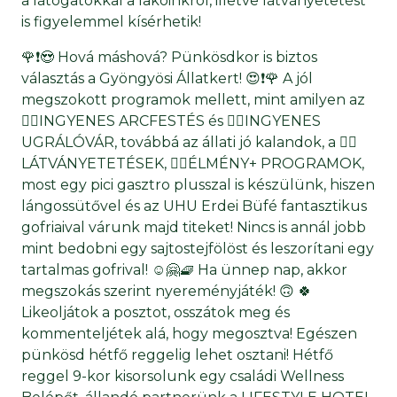
a látogatókkal a lakóinkról, illetve látványetetést
is figyelemmel kísérhetik!
🌹❗😍 Hová máshová? Pünkösdkor is biztos
választás a Gyöngyösi Állatkert! 😍❗🌹 A jól
megszokott programok mellett, mint amilyen az
👉🏻INGYENES ARCFESTÉS és 👉🏻INGYENES
UGRÁLÓVÁR, továbbá az állati jó kalandok, a 👉🏻
LÁTVÁNYETETÉSEK, 👉🏻ÉLMÉNY+ PROGRAMOK,
most egy pici gasztro plusszal is készülünk, hiszen
lángossütővel és az UHU Erdei Büfé fantasztikus
gofriaival várunk majd titeket! Nincs is annál jobb
mint bedobni egy sajtostejfölöst és leszorítani egy
tartalmas gofrival! ☺️🤗🧇 Ha ünnep nap, akkor
megszokás szerint nyereményjáték! 🙃 🍀
Likeoljátok a posztot, osszátok meg és
kommenteljétek alá, hogy megosztva! Egészen
pünkösd hétfő reggelig lehet osztani! Hétfő
reggel 9-kor kisorsolunk egy családi Wellness