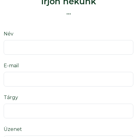
Írjon nekünk
...
Név
E-mail
Tárgy
Üzenet