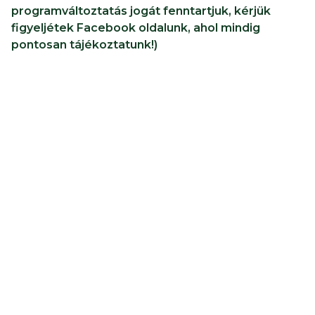
programváltoztatás jogát fenntartjuk, kérjük
figyeljétek Facebook oldalunk, ahol mindig
pontosan tájékoztatunk!)
< Idén újra - EXCLUSIVE NYÁRESTI SÉTÁK - a
Gyöngyösi Állatkertben!
Új lakók a Gyöngyösi Állatkertben! >