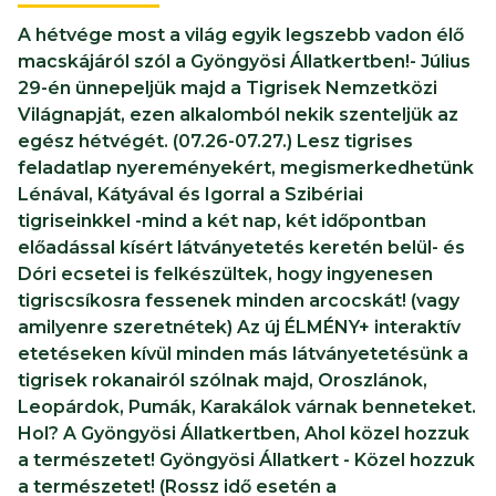
A hétvége most a világ egyik legszebb vadon élő
macskájáról szól a Gyöngyösi Állatkertben!- Július
29-én ünnepeljük majd a Tigrisek Nemzetközi
Világnapját, ezen alkalomból nekik szenteljük az
egész hétvégét. (07.26-07.27.) Lesz tigrises
feladatlap nyereményekért, megismerkedhetünk
Lénával, Kátyával és Igorral a Szibériai
tigriseinkkel -mind a két nap, két időpontban
előadással kísért látványetetés keretén belül- és
Dóri ecsetei is felkészültek, hogy ingyenesen
tigriscsíkosra fessenek minden arcocskát! (vagy
amilyenre szeretnétek) Az új ÉLMÉNY+ interaktív
etetéseken kívül minden más látványetetésünk a
tigrisek rokanairól szólnak majd, Oroszlánok,
Leopárdok, Pumák, Karakálok várnak benneteket.
Hol? A Gyöngyösi Állatkertben, Ahol közel hozzuk
a természetet! Gyöngyösi Állatkert - Közel hozzuk
a természetet! (Rossz idő esetén a