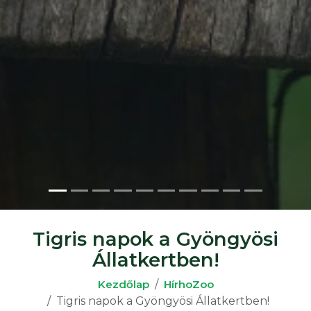
Tigris napok a Gyöngyösi
Állatkertben!
Kezdőlap
HírhoZoo
Tigris napok a Gyöngyösi Állatkertben!