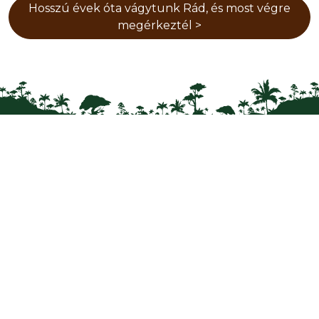
Hosszú évek óta vágytunk Rád, és most végre
megérkeztél >
NYITVATARTÁS
január 1. – február 28. 9:00 - 16:30
március 1. - március 31. 9:00 - 17:30