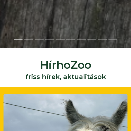
z (Szkunk)
HírhoZoo
friss hírek, aktualitások