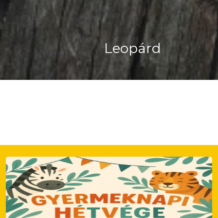
Csíkos Bűzös Bor