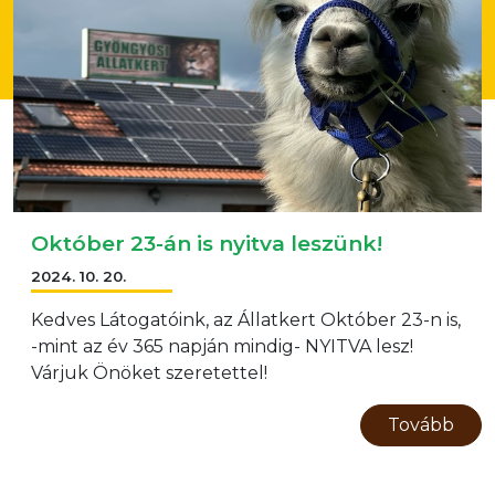
Október 23-án is nyitva leszünk!
2024. 10. 20.
Kedves Látogatóink, az Állatkert Október 23-n is,
-mint az év 365 napján mindig- NYITVA lesz!
Várjuk Önöket szeretettel!
Tovább