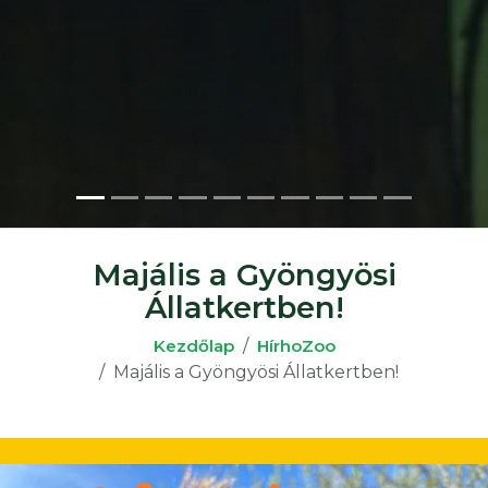
Majális a Gyöngyösi
Állatkertben!
Kezdőlap
HírhoZoo
Majális a Gyöngyösi Állatkertben!