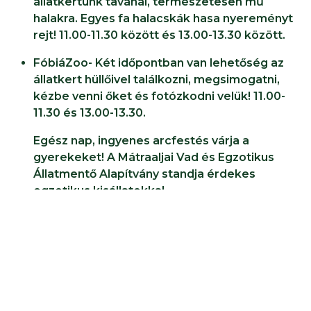
állatkertünk tavánál, természetesen mű
halakra. Egyes fa halacskák hasa nyereményt
rejt! 11.00-11.30 között és 13.00-13.30 között.
FóbiáZoo- Két időpontban van lehetőség az
állatkert hüllőivel találkozni, megsimogatni,
kézbe venni őket és fotózkodni velük! 11.00-
11.30 és 13.00-13.30.
Egész nap, ingyenes arcfestés várja a
gyerekeket! A Mátraaljai Vad és Egzotikus
Állatmentő Alapítvány standja érdekes
egzotikus kisállatokkal.
Látványetetések a nap folyamán:
09.30 - Galléros páviánok
10.30 - Gyűrűsfarkú makik
11.30 - Szibériai tigrisek
12.30 - Sivatagi hiúz