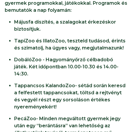
gyermek programokkal, játékokkal. Programok és
bemutatók a nap folyamán:
Májusfa díszítés, a szalagokat érkezéskor
biztosítjuk.
TapiZoo és IllatoZoo, teszteld tudásod, érints
és szimatolj, ha ügyes vagy, megjutalmazunk!
DobálóZoo - Hagyományőrző célbadobó
játék. Két időpontban 10.00-10.30 és 14.00-
14:30.
Tappancsos KalandoZoo- sétád során keresd
a felfestett tappancsokat, töltsd a rejtvényt
és vegyél részt egy sorsoláson értékes
nyereményekért!
PecáZoo- Minden megváltott gyermek jegy
után egy “berántásra” van lehetőség az