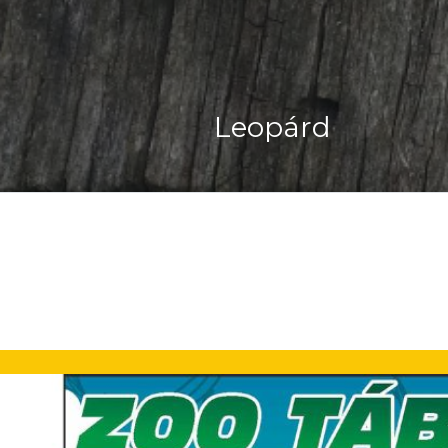
Csíkos Bűzös Bor