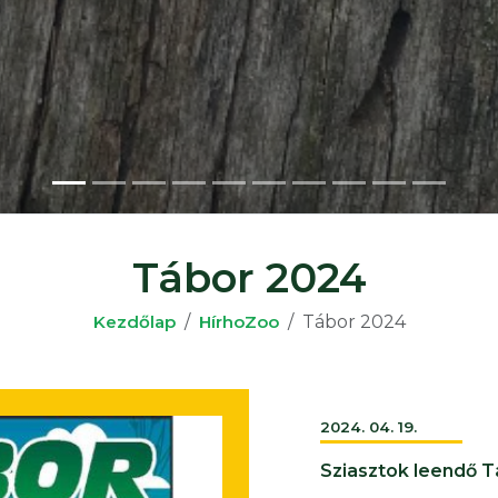
z (Szkunk)
Tábor 2024
Kezdőlap
HírhoZoo
Tábor 2024
2024. 04. 19.
Sziasztok leendő 