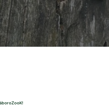
TáboroZooK!