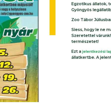
Egzotikus állatok, 
Gyöngyös legállatib
Zoo Tábor Júliusba
Siess, hogy le ne m
Szeretettel várunk!
természetet!
Ezt a
jelentkezési la
állatkertbe. A jel