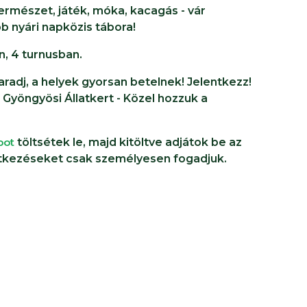
természet, játék, móka, kacagás - vár
b nyári napközis tábora!
n, 4 turnusban.
aradj, a helyek gyorsan betelnek! Jelentkezz!
 Gyöngyösi Állatkert - Közel hozzuk a
pot
töltsétek le, majd kitöltve adjátok be az
entkezéseket csak személyesen fogadjuk.