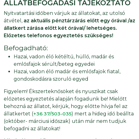
ÁLLATBEFOGADÁSI TÁJÉKOZTATÓ
Nyitvatartási időben várjuk az állatokat, az utolsó
átvétel,
az aktuális pénztárzárás előtt egy órával /az
állatkert zárása előtt két órával/ lehetséges.
Előzetes telefonos egyeztetés szükséges!
Befogadható:
Hazai, vadon élő kétéltű, hüllő, madár és
emlősfajok sérült/beteg egyedei
Hazai, vadon élő madár és emlősfajok fiatal,
gondoskodásra szoruló egyed
Figyelem! Ékszerteknősöket és nyuszikat csak
előzetes egyeztetés alapján fogadunk be! Mielőtt
behozná az állatot, kérjük, hogy előtte hívja fel az
állatkertet (
+36 37/503-035
) mert a hideg idő beállta
(október- márciusi időszak) után már nem tudjuk
befogadni az állatokat!