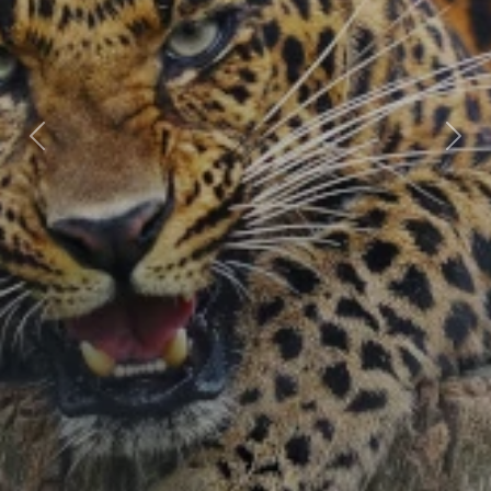
Előző
Köv