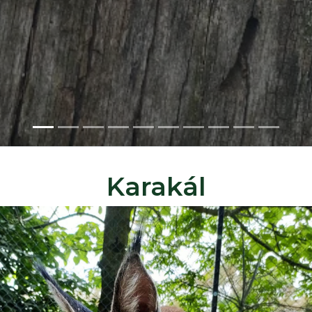
z (Szkunk)
Karakál