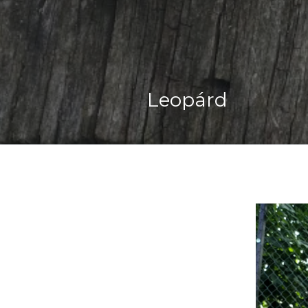
Csíkos Bűzös Bor