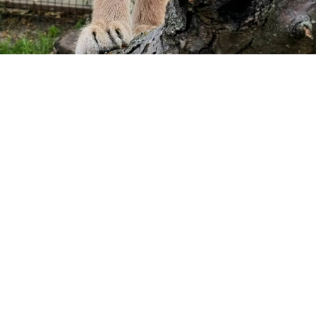
ÜZEMELTETŐ
Gyöngyösi Állatkert Kft.