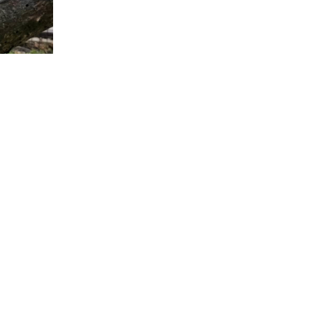
JEGYPÉNZTÁR
Tel.:
+36 37/503-035
v.
+36 30 655-1456