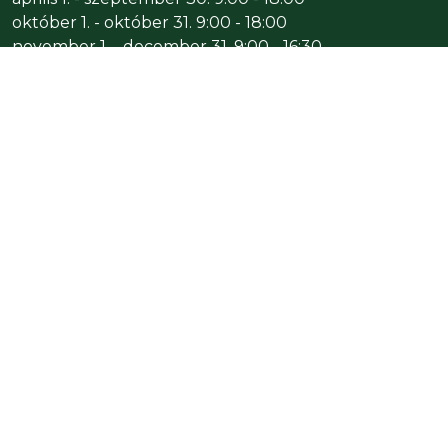
október 1. - október 31. 9:00 - 18:00
november 1. - december 31. 9:00 - 16:30
ÜZEMELTETŐ
Gyöngyösi Állatkert Kft.
3200 Gyöngyös, 031/3 HRSZ
Adószám: 14225206-2-10
ALAPÍTVÁNY
Gyöngyösi Állatkert alapítvány
3231 Gyöngyössolymos, Ady Endre u. 36.
Adószám: 18512623-1-10
Kérjük, ajánlja fel adója 1%-át alapítványunknak!
Köszönjük!
JEGYPÉNZTÁR
Tel.:
+36 37/503-035
v.
+36 30 655-1456