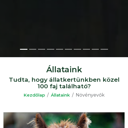
Állataink
Tudta, hogy állatkertünkben közel
100 faj található?
Kezdőlap
Állataink
Növényevők