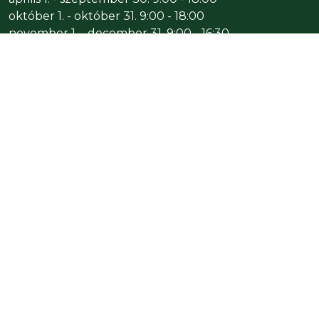
október 1. - október 31. 9:00 - 18:00
november 1. - december 31. 9:00 - 16:30
ÜZEMELTETŐ
Gyöngyösi Állatkert Kft.
3200 Gyöngyös, 031/3 HRSZ
Adószám: 14225206-2-10
ALAPÍTVÁNY
Gyöngyösi Állatkert alapítvány
3231 Gyöngyössolymos, Ady Endre u. 36.
Adószám: 18512623-1-10
Kérjük, ajánlja fel adója 1%-át alapítványunknak!
Köszönjük!
JEGYPÉNZTÁR
Tel.:
+36 37/503-035
v.
+36 30 655-1456