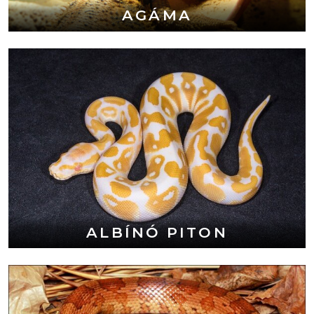
AGÁMA
ALBÍNÓ PITON